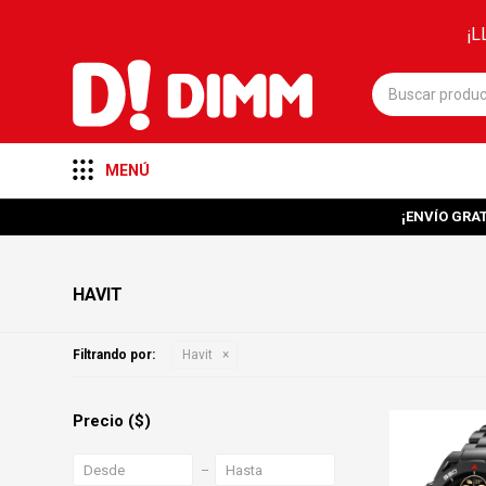
¡L
MENÚ
¡ENVÍO GRAT
HAVIT
Filtrando por:
Havit
Precio
($)