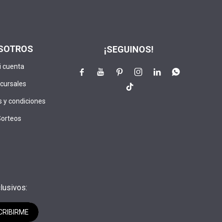
SOTROS
¡SEGUINOS!
i cuenta






cursales

 y condiciones
Sorteos
lusivos:
CRIBIRME