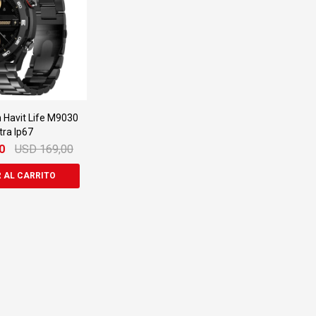
Havit Life M9030
tra Ip67
0
USD
169,00