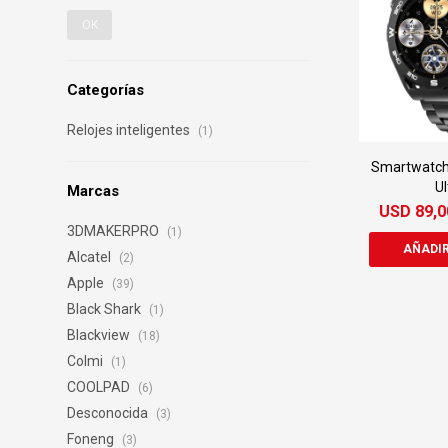
OK
Categorías
Relojes inteligentes
(1)
Smartwatch 
Ul
Marcas
USD
89,0
3DMAKERPRO
(1)
Alcatel
(2)
Apple
(39)
Black Shark
(1)
Blackview
(18)
Colmi
(1)
COOLPAD
(6)
Desconocida
(3)
Foneng
(3)