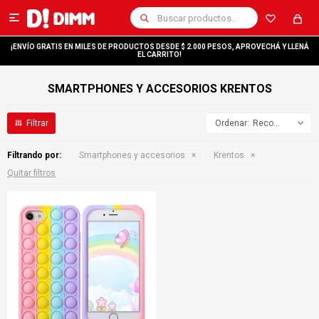

¡ENVÍO GRATIS EN MILES DE PRODUCTOS DESDE $ 2.000 PESOS, APROVECHÁ Y LLENÁ
EL CARRITO!
SMARTPHONES Y ACCESORIOS KRENTOS
Recomendados
Filtrando por:
Smartphones y accesorios
Krentos
Quitar filtros