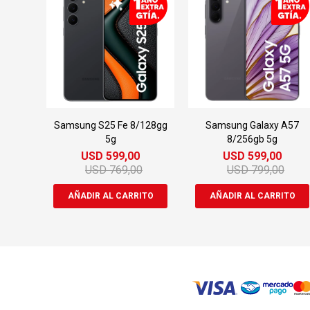
Samsung S25 Fe 8/128gg
Samsung Galaxy A57
5g
8/256gb 5g
USD
599,00
USD
599,00
USD
769,00
USD
799,00