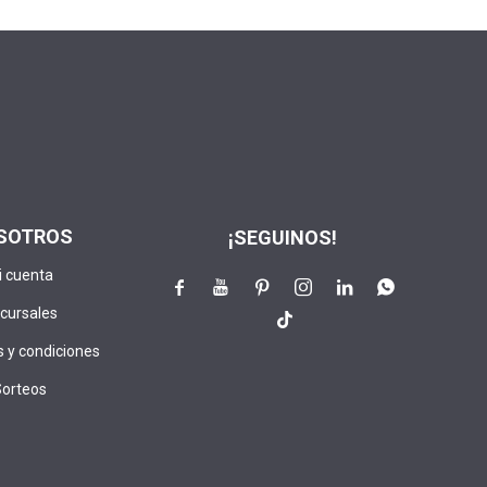
SOTROS
¡SEGUINOS!
i cuenta






cursales

 y condiciones
Sorteos