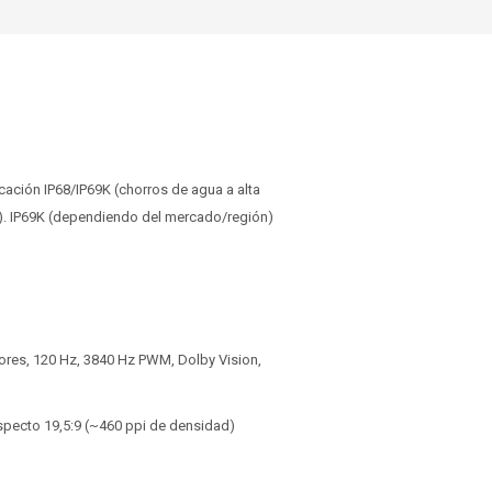
icación IP68/IP69K (chorros de agua a alta
n). IP69K (dependiendo del mercado/región)
lores, 120 Hz, 3840 Hz PWM, Dolby Vision,
aspecto 19,5:9 (~460 ppi de densidad)