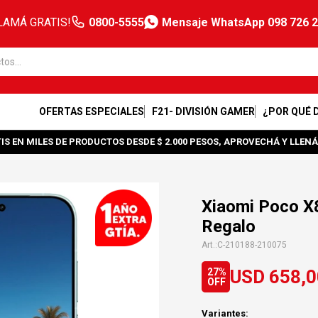
LAMÁ GRATIS!
0800-5555
Mensaje WhatsApp 098 726 
OFERTAS ESPECIALES
F21- DIVISIÓN GAMER
¿POR QUÉ 
IS EN MILES DE PRODUCTOS DESDE $ 2.000 PESOS, APROVECHÁ Y LLENÁ
Xiaomi Poco X
Regalo
C-210188-210075
USD
658,0
27
Variantes: