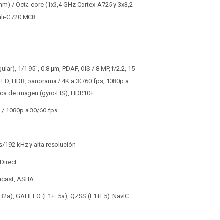
 nm) / Octa-core (1x3,4 GHz Cortex-A725 y 3x3,2
ali-G720 MC8
lar), 1/1.95", 0.8 µm, PDAF, OIS / 8 MP, f/2.2, 15
h LED, HDR, panorama / 4K a 30/60 fps, 1080p a
nica de imagen (gyro-EIS), HDR10+
4" / 1080p a 30/60 fps
s/192 kHz y alta resolución
Direct
racast, ASHA
+B2a), GALILEO (E1+E5a), QZSS (L1+L5), NavIC