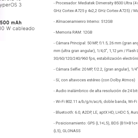
- Procesador: Mediatek Dimensity 8500 Ultra (4
GHz Cortex-A725 y 4x2,2 GHz Cortex-A725) / M
- Almacenamienro Interno: 512GB
- Memoria RAM: 12GB
- Cámara Principal: 50 MP, f/1.5, 26 mm (gran angu
mm (ultra gran angular), 1/4,0", 1,12 µm / Flas
30/60/120/240/960 fps, estabilización electró
- Cámara Selfie: 20 MP, f/2.2, (gran angular), 1/
- Sí, con altavoces estéreo (con Dolby Atmos)
- Audio inalámbrico de alta resolución de 24 bit
- Wi-Fi 802.11 a/b/g/n/ac/6, doble banda, Wi-Fi 
- Bluetooth: 6.0, A2DP, LE, aptX HD, LHDC 5, Au
- Posicionamiento: GPS (L1+L5), BDS (B1I+B1c
(L5), GLONASS