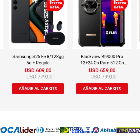
Samsung S25 Fe 8/128gg
Blackview Bl9000 Pro
5g + Regalo
12+24 Gb Ram 512 Gb
Rom 5g
USD
609,00
USD
659,00
USD
779,00
USD
799,00