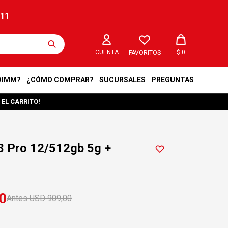
211
$
0
FAVORITOS
DIMM?
¿CÓMO COMPRAR?
SUCURSALES
PREGUNTAS
 EL CARRITO!
8 Pro 12/512gb 5g +
0
USD
909,00