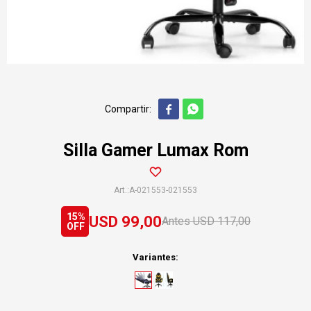


Silla Gamer Lumax Rom
A-021553-021553
15
USD
99,00
USD
117,00
Variantes: