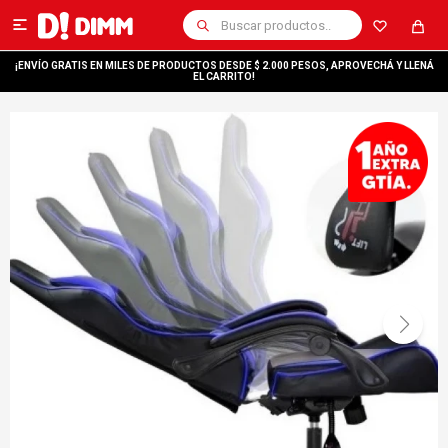

¡ENVÍO GRATIS EN MILES DE PRODUCTOS DESDE $ 2.000 PESOS, APROVECHÁ Y LLENÁ
EL CARRITO!