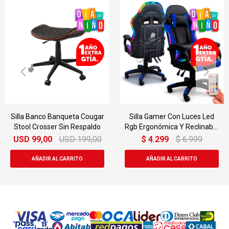
Silla Banco Banqueta Cougar
Silla Gamer Con Luces Led
Stool Crosser Sin Respaldo
Rgb Ergonómica Y Reclinable
120kg
USD
99,00
USD
199,00
$
4.299
$
6.999