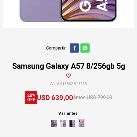


Samsung Galaxy A57 8/256gb 5g
A-918562-918565
20
USD
639,00
USD
799,00
Variantes: