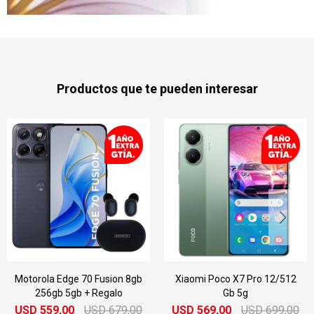
Productos que te pueden interesar
e 70 Fusion 8gb
Xiaomi Poco X7 Pro 12/512
Xiaomi Poco
gb + Regalo
Gb 5g
Gb 5g
0
USD
679,00
USD
569,00
USD
699,00
USD
579,0