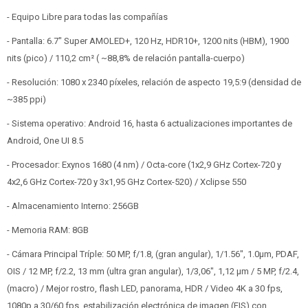
- Equipo Libre para todas las compañías
- Pantalla: 6.7" Super AMOLED+, 120 Hz, HDR10+, 1200 nits (HBM), 1900
nits (pico) / 110,2 cm² ( ~88,8% de relación pantalla-cuerpo)
- Resolución: 1080 x 2340 píxeles, relación de aspecto 19,5:9 (densidad de
~385 ppi)
- Sistema operativo: Android 16, hasta 6 actualizaciones importantes de
Android, One UI 8.5
- Procesador: Exynos 1680 (4 nm) / Octa-core (1x2,9 GHz Cortex-720 y
4x2,6 GHz Cortex-720 y 3x1,95 GHz Cortex-520) / Xclipse 550
- Almacenamiento Interno: 256GB
- Memoria RAM: 8GB
- Cámara Principal Tríple: 50 MP, f/1.8, (gran angular), 1/1.56", 1.0µm, PDAF,
OIS / 12 MP, f/2.2, 13 mm (ultra gran angular), 1/3,06", 1,12 µm / 5 MP, f/2.4,
(macro) / Mejor rostro, flash LED, panorama, HDR / Video 4K a 30 fps,
1080p a 30/60 fps, estabilización electrónica de imagen (EIS) con