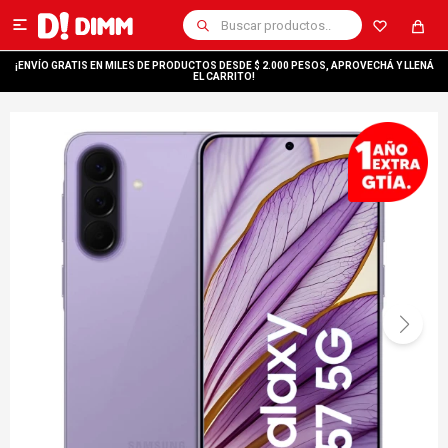

¡ENVÍO GRATIS EN MILES DE PRODUCTOS DESDE $ 2.000 PESOS, APROVECHÁ Y LLENÁ
EL CARRITO!