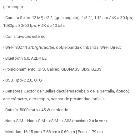
giroscopio
- Cámara Selfie: 12 MP, f/2.2, (gran angular), 1/3.2", 1.12 µm / 4K a 30 fps,
1080p a 30/60 fps, HDR de 10 bits
- Con altavoces estéreo
- Wi-Fi 802.11 a/b/g/n/ac/6e, doble banda o tribanda, Wi-Fi Direct
- Bluetooth 6.0, A2DP, LE
- Posicionamiento: GPS, Galileo, GLONASS, BDS, QZSS
- USB Tipo-C 2.0, OTG
- Sensores: Lector de huellas dactilares (debajo de la pantalla, óptico),
acelerómetro, giroscopio, sensor de proximidad, brújula
- Batería: 5000 mAh / 45 W cableado
- Nano-SIM + Nano-SIM + eSIM + eSIM (máximo 2 a la vez)
- Medidas: 16.15 cm x 7.68 cm x 0.69 cm | Peso: 1.79 cm