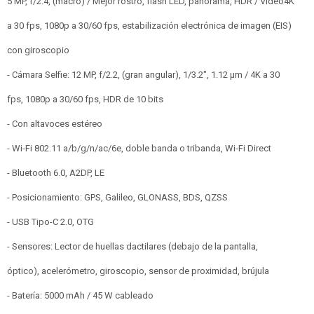
5 MP, f/2.4, (macro) / Mejor rostro, flash LED, panorama, HDR / Video4K
a 30 fps, 1080p a 30/60 fps, estabilización electrónica de imagen (EIS)
con giroscopio
- Cámara Selfie: 12 MP, f/2.2, (gran angular), 1/3.2", 1.12 µm / 4K a 30
fps, 1080p a 30/60 fps, HDR de 10 bits
- Con altavoces estéreo
- Wi-Fi 802.11 a/b/g/n/ac/6e, doble banda o tribanda, Wi-Fi Direct
- Bluetooth 6.0, A2DP, LE
- Posicionamiento: GPS, Galileo, GLONASS, BDS, QZSS
- USB Tipo-C 2.0, OTG
- Sensores: Lector de huellas dactilares (debajo de la pantalla,
óptico), acelerómetro, giroscopio, sensor de proximidad, brújula
- Batería: 5000 mAh / 45 W cableado