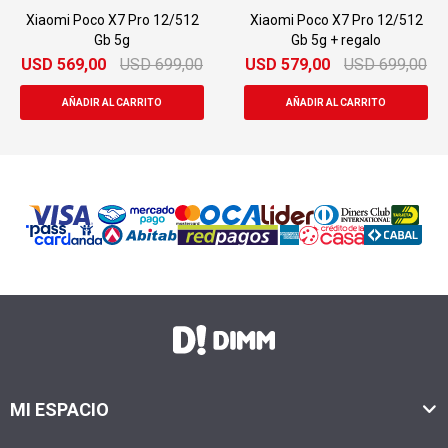
 Pro 12/512
Xiaomi Poco X7 Pro 12/512
Samsung S25 Fe
g
Gb 5g + regalo
USD
699,00
USD
579,00
USD
699,00
USD
599,00
MI ESPACIO