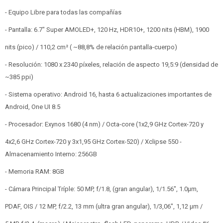
- Equipo Libre para todas las compañías
- Pantalla: 6.7" Super AMOLED+, 120 Hz, HDR10+, 1200 nits (HBM), 1900
nits (pico) / 110,2 cm² ( ~88,8% de relación pantalla-cuerpo)
- Resolución: 1080 x 2340 píxeles, relación de aspecto 19,5:9 (densidad de
~385 ppi)
- Sistema operativo: Android 16, hasta 6 actualizaciones importantes de
Android, One UI 8.5
- Procesador: Exynos 1680 (4 nm) / Octa-core (1x2,9 GHz Cortex-720 y
4x2,6 GHz Cortex-720 y 3x1,95 GHz Cortex-520) / Xclipse 550 -
Almacenamiento Interno: 256GB
- Memoria RAM: 8GB
- Cámara Principal Tríple: 50 MP, f/1.8, (gran angular), 1/1.56", 1.0µm,
PDAF, OIS / 12 MP, f/2.2, 13 mm (ultra gran angular), 1/3,06", 1,12 µm /