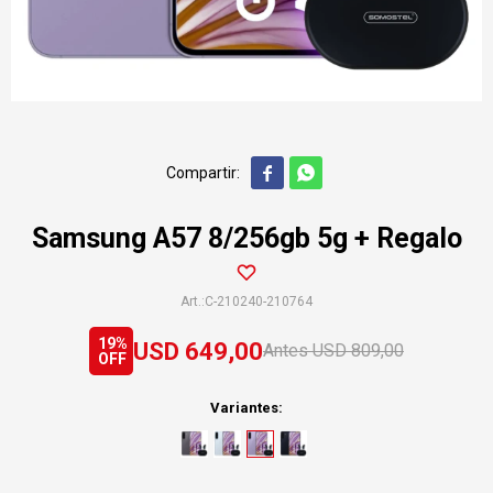


Samsung A57 8/256gb 5g + Regalo
C-210240-210764
19
USD
649,00
USD
809,00
Variantes: