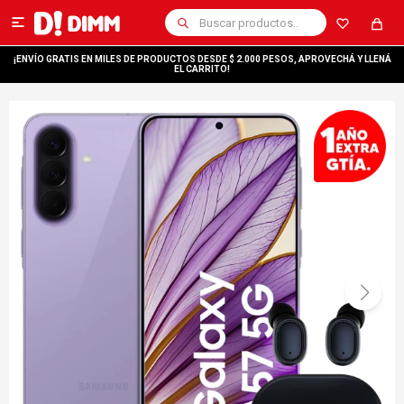

¡ENVÍO GRATIS EN MILES DE PRODUCTOS DESDE $ 2.000 PESOS, APROVECHÁ Y LLENÁ
EL CARRITO!