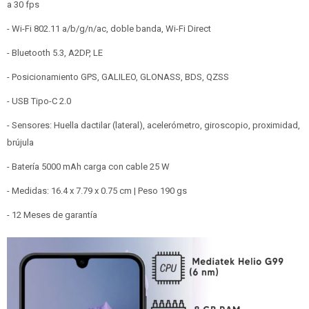
a 30 fps
- Wi-Fi 802.11 a/b/g/n/ac, doble banda, Wi-Fi Direct
- Bluetooth 5.3, A2DP, LE
- Posicionamiento GPS, GALILEO, GLONASS, BDS, QZSS
- USB Tipo-C 2.0
- Sensores: Huella dactilar (lateral), acelerómetro, giroscopio, proximidad,
brújula
- Batería 5000 mAh carga con cable 25 W
- Medidas: 16.4 x 7.79 x 0.75 cm | Peso 190 gs
- 12 Meses de garantía