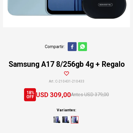


Samsung A17 8/256gb 4g + Regalo
C-210431-210433
18
USD
309,00
USD
379,00
Variantes: