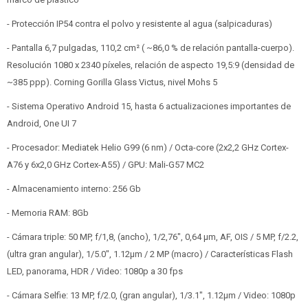
- Protección IP54 contra el polvo y resistente al agua (salpicaduras)
- Pantalla 6,7 pulgadas, 110,2 cm² ( ~86,0 % de relación pantalla-cuerpo).
Resolución 1080 x 2340 píxeles, relación de aspecto 19,5:9 (densidad de
~385 ppp). Corning Gorilla Glass Victus, nivel Mohs 5
- Sistema Operativo Android 15, hasta 6 actualizaciones importantes de
Android, One UI 7
- Procesador: Mediatek Helio G99 (6 nm) / Octa-core (2x2,2 GHz Cortex-
A76 y 6x2,0 GHz Cortex-A55) / GPU: Mali-G57 MC2
- Almacenamiento interno: 256 Gb
- Memoria RAM: 8Gb
- Cámara triple: 50 MP, f/1,8, (ancho), 1/2,76", 0,64 µm, AF, OIS / 5 MP, f/2.2,
(ultra gran angular), 1/5.0", 1.12µm / 2 MP (macro) / Características Flash
LED, panorama, HDR / Video: 1080p a 30 fps
- Cámara Selfie: 13 MP, f/2.0, (gran angular), 1/3.1", 1.12µm / Video: 1080p