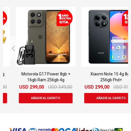
Motorola G17 Power 8gb +
Xiaomi Note 15 4g 8gb
16gb Ram 256gb 4g
256gb Fhd+
USD
299,00
USD
349,00
USD
299,00
USD
399,00