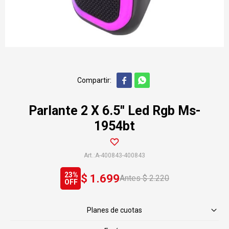


Parlante 2 X 6.5'' Led Rgb Ms-
1954bt
A-400843-400843
23
$
1.699
$
2.220
Planes de cuotas