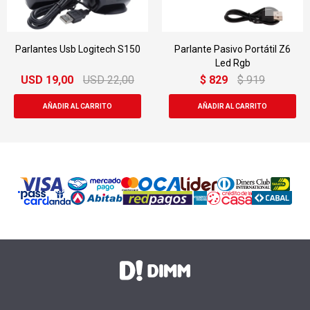
Parlantes Usb Logitech S150
Parlante Pasivo Portátil Z6
Led Rgb
USD
19,00
USD
22,00
$
829
$
919