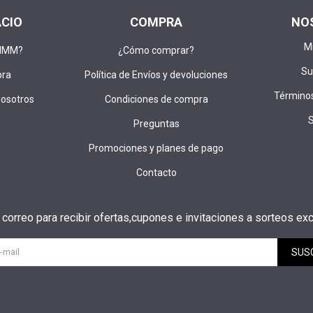
ACIO
COMPRA
NO
M
DIMM?
¿Cómo comprar?
Su
pra
Política de Envíos y devoluciones
Términos
nosotros
Condiciones de compra
Preguntas
Promociones y planes de pago
Contacto
u correo para recibir ofertas,cupones e invitaciones a sorteos exc
SUS