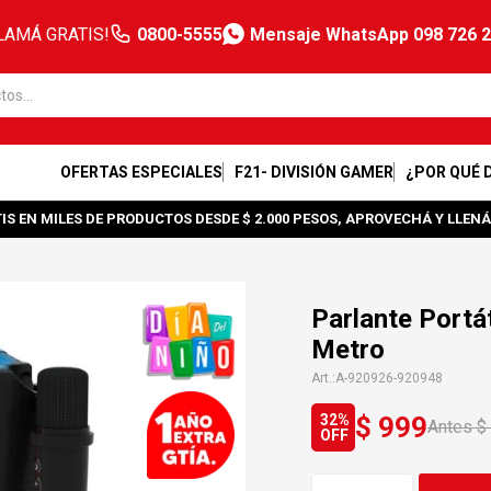
LAMÁ GRATIS!
0800-5555
Mensaje WhatsApp 098 726 
OFERTAS ESPECIALES
F21- DIVISIÓN GAMER
¿POR QUÉ 
IS EN MILES DE PRODUCTOS DESDE $ 2.000 PESOS, APROVECHÁ Y LLENÁ
Parlante Portá
Metro
A-920926-920948
$
999
32
$