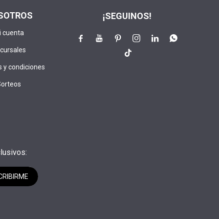
SOTROS
¡SEGUINOS!
i cuenta






cursales

 y condiciones
Sorteos
lusivos:
CRIBIRME