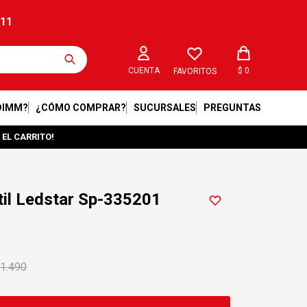
211
$
0
FAVORITOS
DIMM?
¿CÓMO COMPRAR?
SUCURSALES
PREGUNTAS
 EL CARRITO!
til Ledstar Sp-335201
1.490