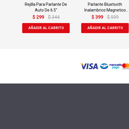
Rejilla Para Parlante De
Parlante Bluetooth
Auto De 6.5"
Inalambrico Magnetico
Com Luz Led
$
299
$
344
$
399
$
599