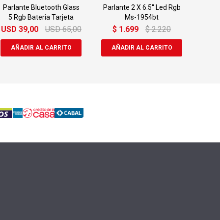
Parlante Bluetooth Glass
Parlante 2 X 6.5'' Led Rgb
5 Rgb Bateria Tarjeta
Ms-1954bt
USD
39,00
USD
65,00
$
1.699
$
2.220