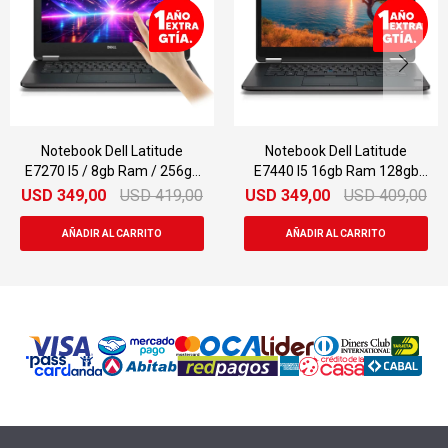
Notebook Dell Latitude
Notebook Dell Latitude
E7270 I5 / 8gb Ram / 256gb
E7440 I5 16gb Ram 128gb
Ssd
Ssd 14"
USD
349,00
USD
419,00
USD
349,00
USD
409,00