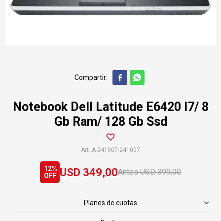


Notebook Dell Latitude E6420 I7/ 8
Gb Ram/ 128 Gb Ssd
A-241007-241007
12
USD
349,00
USD
399,00
Planes de cuotas