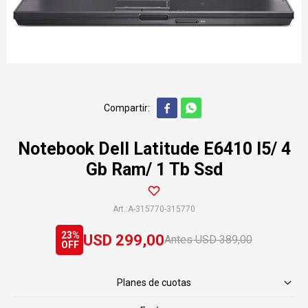


Notebook Dell Latitude E6410 I5/ 4
Gb Ram/ 1 Tb Ssd
A-315770-315770
23
USD
299,00
USD
389,00
Planes de cuotas