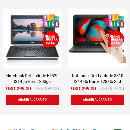
Notebook Dell Laitude E6520
Notebook Dell Latitude 3310
I3 | 4gb Ram | 300gb
I3/ 4 Gb Ram/ 128 Gb Ssd
Táctil
USD
299,00
USD
389,00
USD
299,00
USD
379,00