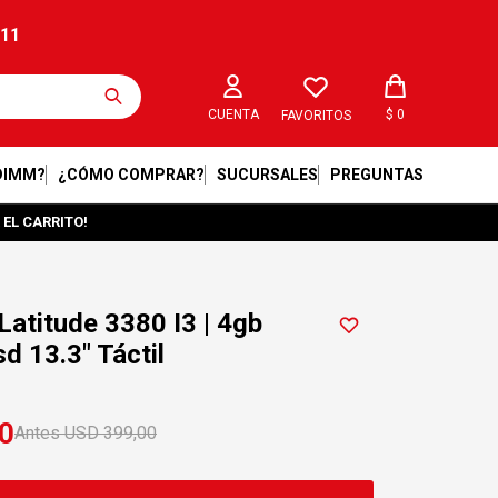
211
$
0
FAVORITOS
DIMM?
¿CÓMO COMPRAR?
SUCURSALES
PREGUNTAS
 EL CARRITO!
Latitude 3380 I3 | 4gb
d 13.3" Táctil
0
USD
399,00