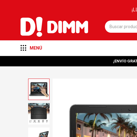
¡L
MENÚ
¡ENVÍO GRAT