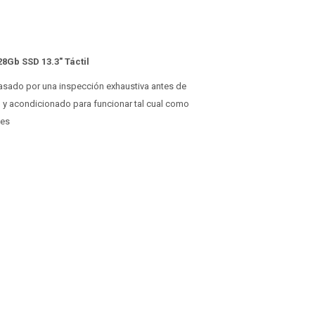
28Gb SSD 13.3" Táctil
 pasado por una inspección exhaustiva antes de
o y acondicionado para funcionar tal cual como
ses