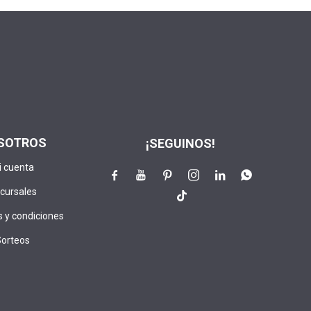
SOTROS
¡SEGUINOS!
i cuenta






cursales

 y condiciones
Sorteos