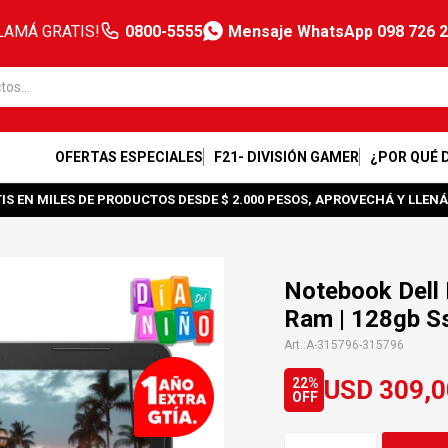
LAMÁ GRATIS!
0800-5555
Mensaje WhatsApp 098 726 
OFERTAS ESPECIALES
F21- DIVISIÓN GAMER
¿POR QUÉ 
IS EN MILES DE PRODUCTOS DESDE $ 2.000 PESOS, APROVECHÁ Y LLENÁ
Notebook Dell 
Ram | 128gb Ss
A-315796-315796
USD
309,0
22