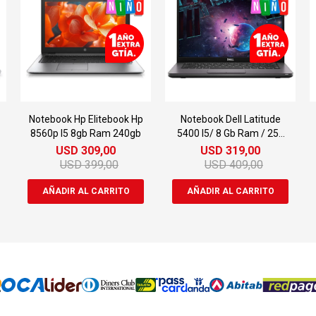
Notebook Hp Elitebook Hp
Notebook Dell Latitude
8560p I5 8gb Ram 240gb
5400 I5/ 8 Gb Ram / 256
Gb Ssd
USD
309,00
USD
319,00
USD
399,00
USD
409,00