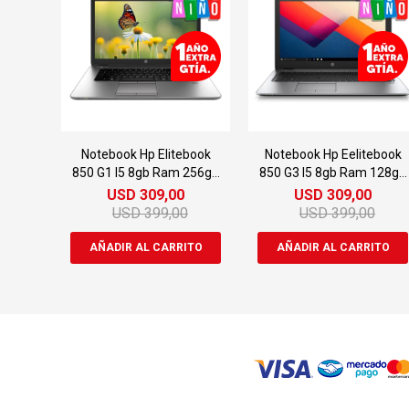
Notebook Hp Elitebook
Notebook Hp Eelitebook
850 G1 I5 8gb Ram 256gb
850 G3 I5 8gb Ram 128gb
Ssd
Ssd
USD
309,00
USD
309,00
USD
399,00
USD
399,00