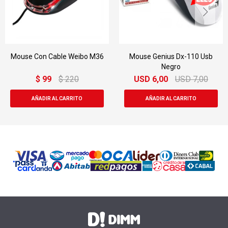
Mouse Con Cable Weibo M36
Mouse Genius Dx-110 Usb
Negro
$
99
$
220
USD
6,00
USD
7,00