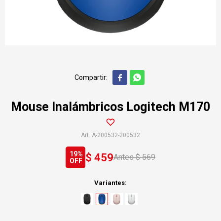


Mouse Inalámbricos Logitech M170
A-200532-200532
19
$
459
$
569
Variantes: