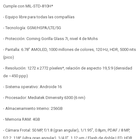
Cumple con MIL-STD-810H*
- Equipo libre para todas las compañías
- Tecnología: GSM/HSPA/LTE/5G
- Protección: Corning Gorilla Glass 7i, nivel 4 de Mohs
- Pantalla: 6.78" AMOLED, 1000 millones de colores, 120 Hz, HDR, 5000 nits
(pico)
- Resolución: 1272 x 2772 píxeles*, relación de aspecto 19,5:9 (densidad
de ~450 ppp)
- Sistema operativo: Androide 16
- Procesador: Mediatek Dimensity 6300 (6 nm)
- Almacenamiento Interno: 256GB
- Memoria RAM: 4GB
- Cámara Frotal: 50 MP, f/1.8 (gran angular), 1/1.95", 0.8µm, PDAF / 8 MP,
f/2.2, 118° (ultra gran angular), 1/4.0", 1.12 µm / Flash de doble LED, HDR,