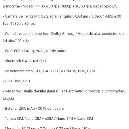
panorama / Video: 1440p a 30 fps, 1080p a 30/60 fps, giroscopio EIS
- Cámara Selfie: 32 MP, f/2.2, (gran angular), 0,64 µm / Video: 1440p a 30
fps, 1080p a 30 fps
- Con altavoces estéreo (con Dolby Atmos) / Audio de alta resolución de
24 bits/192 kHz
- Wi-Fi 802.11 a/b/g/n/ac, doble banda
- Bluetooth 5.4, ??A2DP, LE
- Posicionamiento: GPS, GALILEO, GLONASS, BDS, QZSS
- USB Tipo-C 2.0
- Sensores: Huella dactilar (lateral), acelerómetro, giroscopio, proximidad,
brújula
- Batería: 5200 mAh / 30 W con cable
- Tarjeta SIM: Nano-SIM + eSIM / Nano-SIM + Nano-SIM
- Medidas: 16.42 cm x 7.74 cm x 0.73 cm | Peso: 182g