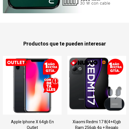
Productos que te pueden interesar
b En
Xiaomi Redmi 17 8(4+4)gb
Samsung Galaxy A
Ram 256gb 4g + Regalo
8/256gb 5g