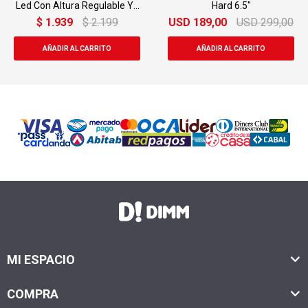
Led Con Altura Regulable Yj-
Hard 6.5"
310
$
1.939
$
2.199
USD
189,00
USD
299,00
MI ESPACIO
COMPRA