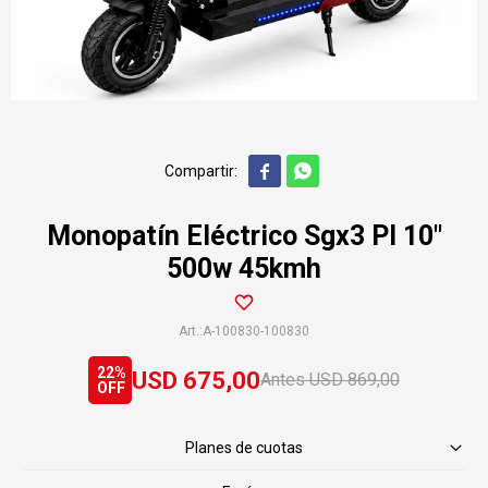


Monopatín Eléctrico Sgx3 Pl 10"
500w 45kmh
A-100830-100830
22
USD
675,00
USD
869,00
Planes de cuotas