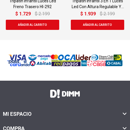
Tripatin Infantil 3 En 1 Luces
Monopatin Eléctrico Rp500
Led Con Altura Regulable Yj-
Hard 6.5"
310
$
1.939
$
2.199
USD
189,00
USD
299,00
MI ESPACIO
COMPRA