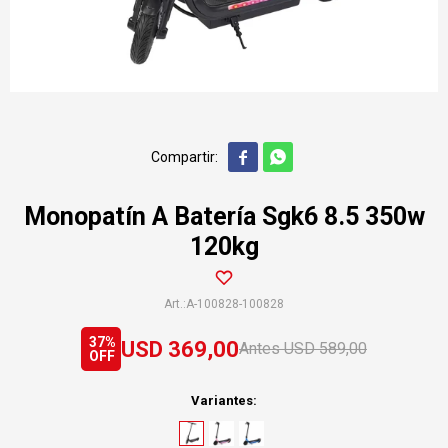


Monopatín A Batería Sgk6 8.5 350w
120kg
A-100828-100828
37
USD
369,00
USD
589,00
Variantes: