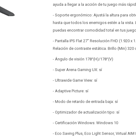
ayuda a llegar a la acción de tu juego más rápi
- Soporte ergonómico: Ajustá la altura para obtene
hasta que todos los enemigos estén a la vista.
puedas encontrar comodidad total en tus jueg
- Pantalla IPS Flat 27" Resolución FHD (1.920 x 1
Relación de contraste estática. Brillo (Min) 32
- Ángulo de visión 178°(H)/178°(V)
- Super Arena Gaming UX: sí
- Ultrawide Game View: sí
- Adaptive Picture: sí
- Modo de retardo de entrada baja: sí
- Optimizador de actualización tipo: sí
- Certificación Windows: Windows 10
- Eco Saving Plus, Eco Light Sensor, Virtual AIM 