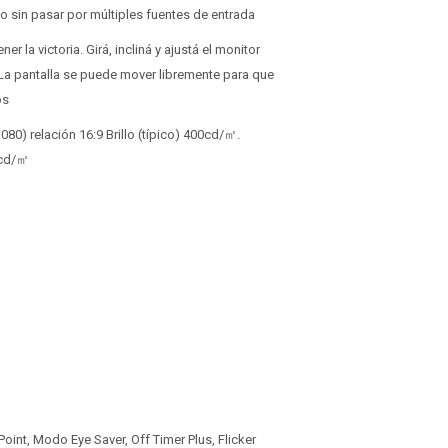
do sin pasar por múltiples fuentes de entrada
r la victoria. Girá, incliná y ajustá el monitor
 La pantalla se puede mover libremente para que
os
.080) relación 16:9 Brillo (típico) 400cd/㎡.
0 cd/㎡
Point, Modo Eye Saver, Off Timer Plus, Flicker