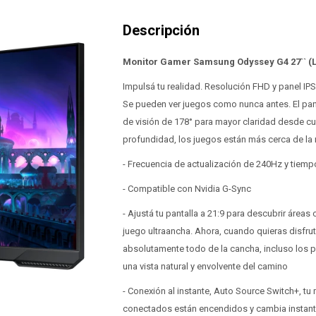
Monitor Gamer Samsung Odyssey G4 27`` 
Impulsá tu realidad. Resolución FHD y panel IPS
Se pueden ver juegos como nunca antes. El pane
de visión de 178° para mayor claridad desde cu
profundidad, los juegos están más cerca de la 
- Frecuencia de actualización de 240Hz y tiem
- Compatible con Nvidia G-Sync
- Ajustá tu pantalla a 21:9 para descubrir áreas
juego ultraancha. Ahora, cuando quieras disfruta
absolutamente todo de la cancha, incluso los 
una vista natural y envolvente del camino
- Conexión al instante, Auto Source Switch+, tu
conectados están encendidos y cambia instantá