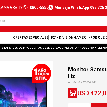
LAMÁ GRATIS!
0800-5555
Mensaje WhatsApp 098 726 
OFERTAS ESPECIALES
F21- DIVISIÓN GAMER
¿POR QUÉ 
IS EN MILES DE PRODUCTOS DESDE $ 2.000 PESOS, APROVECHÁ Y LLENÁ
Monitor Samsu
Hz
A-059242-059242
USD
422,0
24