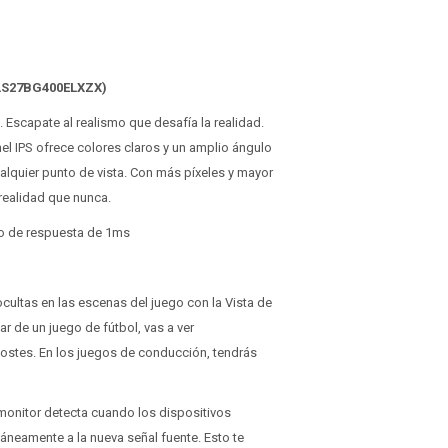
(LS27BG400ELXZX)
. Escapate al realismo que desafía la realidad.
l IPS ofrece colores claros y un amplio ángulo
alquier punto de vista. Con más píxeles y mayor
realidad que nunca.
po de respuesta de 1ms
 ocultas en las escenas del juego con la Vista de
r de un juego de fútbol, vas a ver
postes. En los juegos de conducción, tendrás
 monitor detecta cuando los dispositivos
neamente a la nueva señal fuente. Esto te