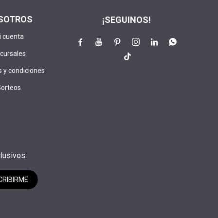
SOTROS
¡SEGUINOS!
i cuenta






cursales

 y condiciones
Sorteos
lusivos:
CRIBIRME