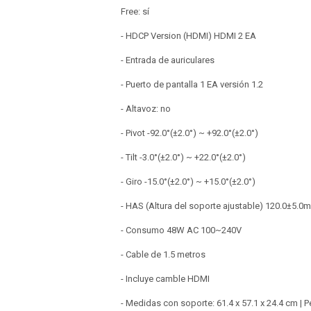
Free: sí
- HDCP Version (HDMI) HDMI 2 EA
- Entrada de auriculares
- Puerto de pantalla 1 EA versión 1.2
- Altavoz: no
- Pivot -92.0°(±2.0°) ~ +92.0°(±2.0°)
- Tilt -3.0°(±2.0°) ~ +22.0°(±2.0°)
- Giro -15.0°(±2.0°) ~ +15.0°(±2.0°)
- HAS (Altura del soporte ajustable) 120.0±5.0
- Consumo 48W AC 100~240V
- Cable de 1.5 metros
- Incluye camble HDMI
- Medidas con soporte: 61.4 x 57.1 x 24.4 cm | 