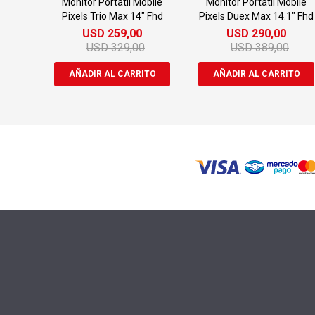
Monitor Portátil Mobile
Monitor Portátil Mobile
Pixels Trio Max 14" Fhd
Pixels Duex Max 14.1" Fhd
USD
259,00
USD
290,00
USD
329,00
USD
389,00