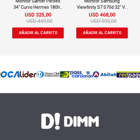
Monitor Gamer Perseo
Monitor Samsung
34" Curvo Hermes 180hz
Viewfinity S7 S70d 32" Va
Hdmi Dp
Uhd 60hz
USD
325,00
USD
468,00
USD
449,00
USD
590,00