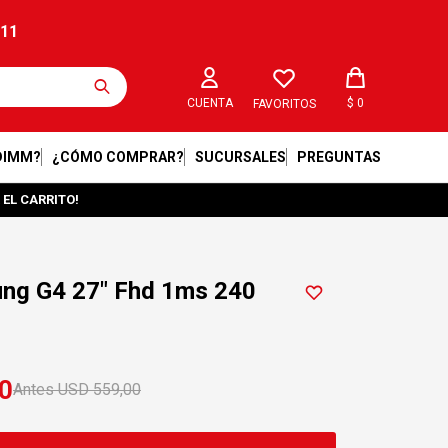
211
$
0
FAVORITOS
DIMM?
¿CÓMO COMPRAR?
SUCURSALES
PREGUNTAS
 EL CARRITO!
ng G4 27" Fhd 1ms 240
0
USD
559,00