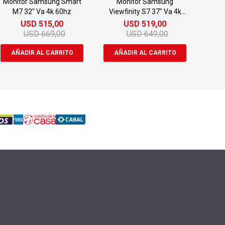
Monitor Samsung Smart
Monitor Samsung
M7 32" Va 4k 60hz
Viewfinity S7 37" Va 4k
60hz
USD
515,00
USD
519,00
USD
669,00
USD
649,00