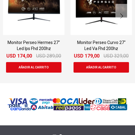
Monitor Perseo Curvo 27"
Monitor Gamer Aoc G2790v
Led Va Fhd 200hz
27"
0
USD
179,00
USD
329,00
USD
179,00
USD
379,0