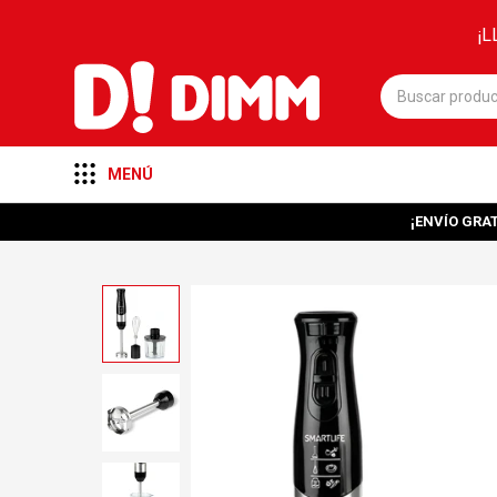
¡L
MENÚ
¡ENVÍO GRAT