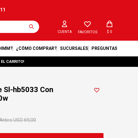
211
$
0
FAVORITOS
DIMM?
¿CÓMO COMPRAR?
SUCURSALES
PREGUNTAS
 EL CARRITO!
e Sl-hb5033 Con
00w
USD
69,00