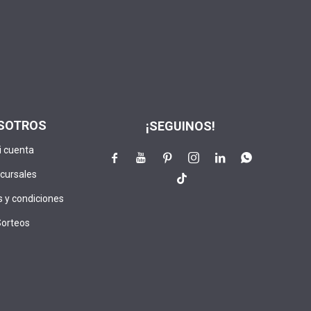
SOTROS
¡SEGUINOS!
i cuenta






cursales

 y condiciones
Sorteos