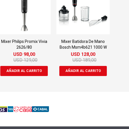
Mixer Philips Promix Vivia
Mixer Batidora De Mano
2626/80
Bosch Msm4b621 1000 W
USD
98,00
USD
128,00
USD
129,00
USD
189,00