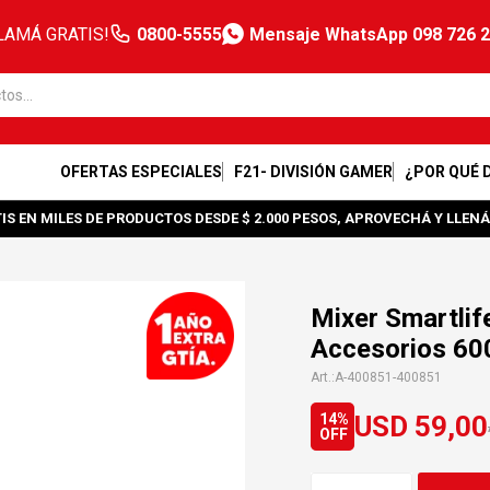
LAMÁ GRATIS!
0800-5555
Mensaje WhatsApp 098 726 
OFERTAS ESPECIALES
F21- DIVISIÓN GAMER
¿POR QUÉ 
IS EN MILES DE PRODUCTOS DESDE $ 2.000 PESOS, APROVECHÁ Y LLENÁ
Mixer Smartlif
Accesorios 6
A-400851-400851
USD
59,00
14