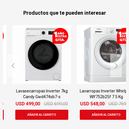
Productos que te pueden interesar
Lavasecarropas Inverter 7kg
Lavarropas Inverter Whirlpool
Candy Gwd474sb7-s
Wlf752b25f 7.5 Kg
USD
499,00
USD
699,00
USD
548,00
USD
769,00