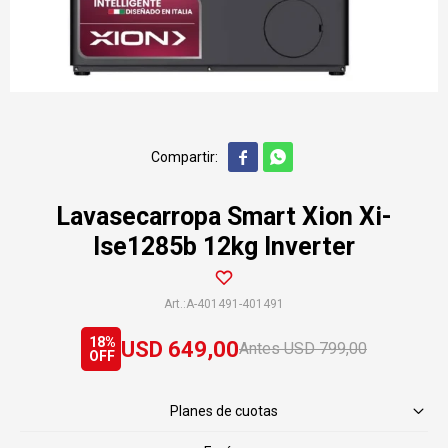


Lavasecarropa Smart Xion Xi-
lse1285b 12kg Inverter
A-401491-401491
18
USD
649,00
USD
799,00
Planes de cuotas