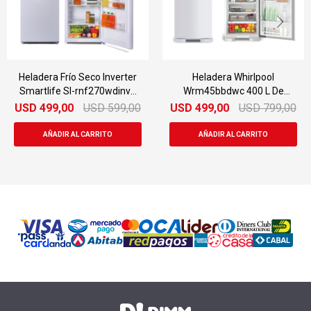
Heladera Whirlpool
Heladera Con Freezer
Wrm45bbdwc 400 L De
Smartlife Sl-rnf370wdinv
Outlet
USD
499,00
USD
799,00
USD
549,00
USD
799,00