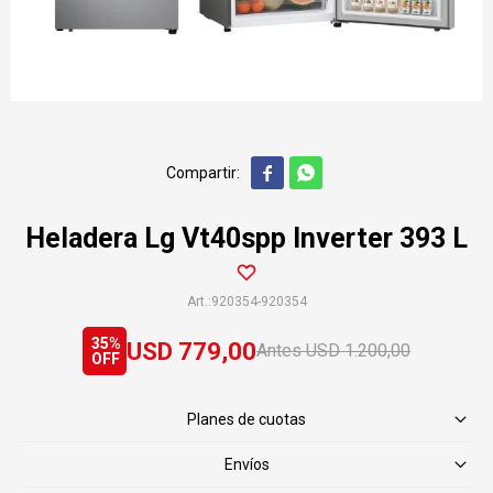


Heladera Lg Vt40spp Inverter 393 L
920354-920354
35
USD
779,00
USD
1.200,00
Planes de cuotas
Envíos