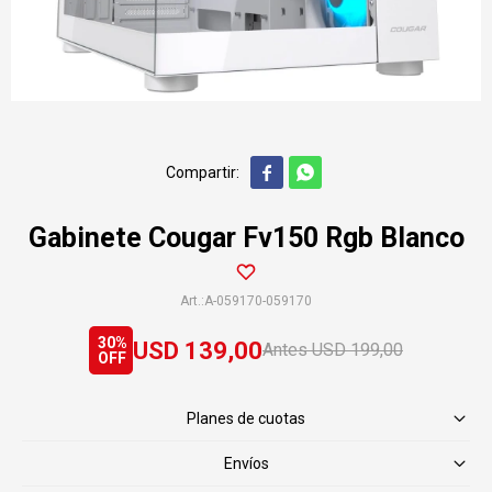


Gabinete Cougar Fv150 Rgb Blanco
A-059170-059170
30
USD
139,00
USD
199,00
Planes de cuotas
Envíos