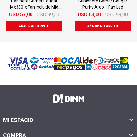
Gabinete Gamer Cougar
Gabienete Gamer Cougar
Mx330-x Fan Incluido Mid
Purity Argb 1 Fan Led
Tower
USD
57,00
USD
99,00
USD
63,00
USD
99,00
MI ESPACIO
COMPRA