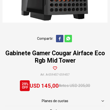


Gabinete Gamer Cougar Airface Eco
Rgb Mid Tower
A-059457-059457
29
USD
145,00
USD
205,00
Planes de cuotas