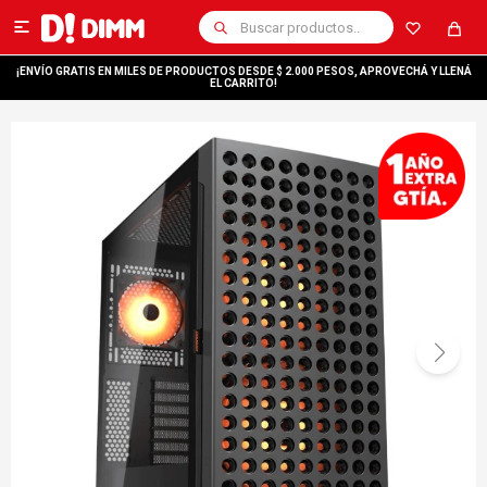

¡ENVÍO GRATIS EN MILES DE PRODUCTOS DESDE $ 2.000 PESOS, APROVECHÁ Y LLENÁ
EL CARRITO!