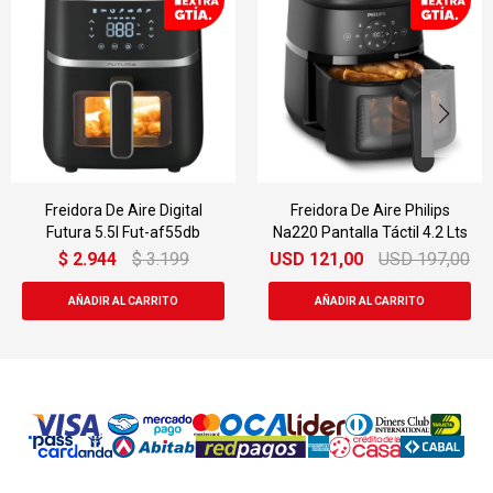
Freidora De Aire Digital
Freidora De Aire Philips
Futura 5.5l Fut-af55db
Na220 Pantalla Táctil 4.2 Lts
$
2.944
$
3.199
USD
121,00
USD
197,00