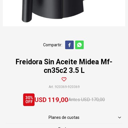


Freidora Sin Aceite Midea Mf-
cn35c2 3.5 L
920369-920369
30
USD
119,00
USD
170,00
Planes de cuotas