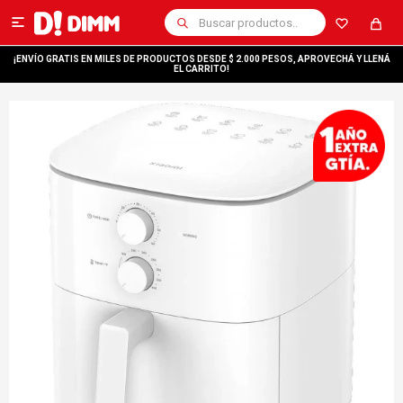

¡ENVÍO GRATIS EN MILES DE PRODUCTOS DESDE $ 2.000 PESOS, APROVECHÁ Y LLENÁ
EL CARRITO!