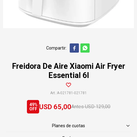


Freidora De Aire Xiaomi Air Fryer
Essential 6l
A-021781-021781
49
USD
65,00
USD
129,00
Planes de cuotas