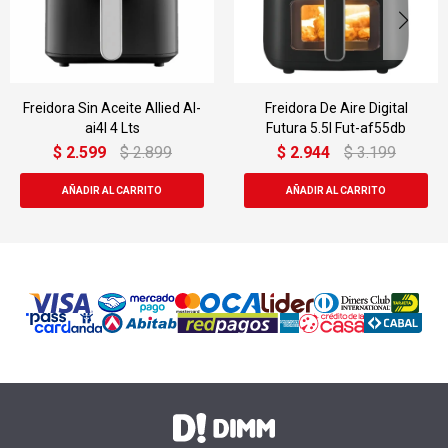
Freidora Sin Aceite Allied Al-
Freidora De Aire Digital
ai4l 4 Lts
Futura 5.5l Fut-af55db
$
2.599
$
2.899
$
2.944
$
3.199