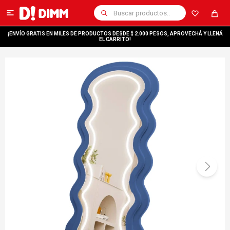

¡ENVÍO GRATIS EN MILES DE PRODUCTOS DESDE $ 2.000 PESOS, APROVECHÁ Y LLENÁ
EL CARRITO!