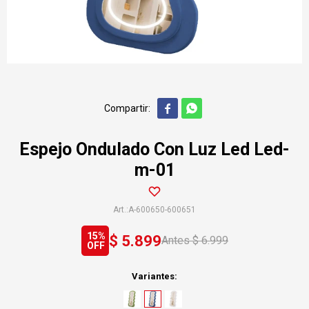


Espejo Ondulado Con Luz Led Led-
m-01
A-600650-600651
15
$
5.899
$
6.999
Variantes: