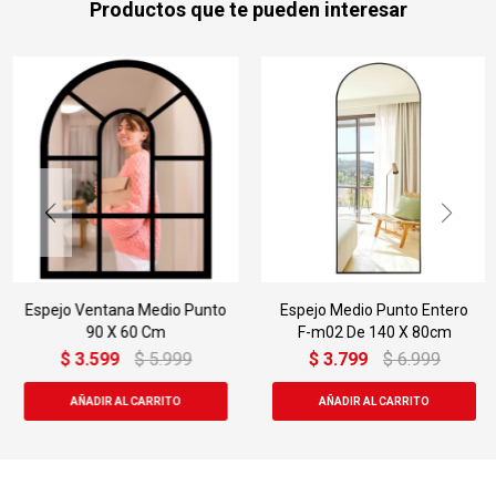
Productos que te pueden interesar
Espejo Ventana Medio Punto
Espejo Medio Punto Entero
90 X 60 Cm
F-m02 De 140 X 80cm
$
3.599
$
5.999
$
3.799
$
6.999