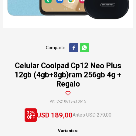


Celular Coolpad Cp12 Neo Plus
12gb (4gb+8gb)ram 256gb 4g +
Regalo
C-210613-210615
32
USD
189,00
USD
279,00
Variantes: