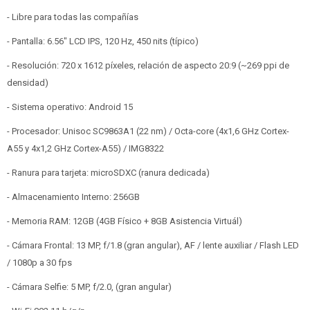
- Libre para todas las compañías
- Pantalla: 6.56" LCD IPS, 120 Hz, 450 nits (típico)
- Resolución: 720 x 1612 píxeles, relación de aspecto 20:9 (~269 ppi de
densidad)
- Sistema operativo: Android 15
- Procesador: Unisoc SC9863A1 (22 nm) / Octa-core (4x1,6 GHz Cortex-
A55 y 4x1,2 GHz Cortex-A55) / IMG8322
- Ranura para tarjeta: microSDXC (ranura dedicada)
- Almacenamiento Interno: 256GB
- Memoria RAM: 12GB (4GB Físico + 8GB Asistencia Virtuál)
- Cámara Frontal: 13 MP, f/1.8 (gran angular), AF / lente auxiliar / Flash LED
/ 1080p a 30 fps
- Cámara Selfie: 5 MP, f/2.0, (gran angular)