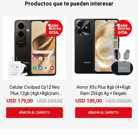
Productos que te pueden interesar
p12 Neo
Honor X5c Plus 8gb (4+4)gb
Motorola G06 4/2
gb)ram
Ram 256gb 4g + Regalo
D
269,00
USD
185,00
USD
309,00
USD
185,00
US