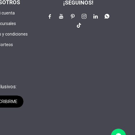
SOTROS
¡SEGUINOS!
i cuenta






cursales

 y condiciones
Sorteos
lusivos:
CRIBIRME