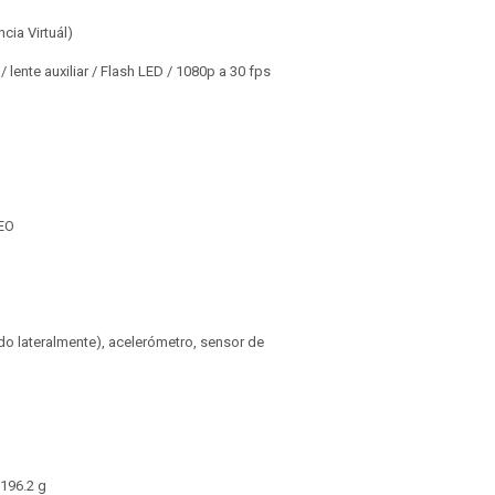
cia Virtuál)
/ lente auxiliar / Flash LED / 1080p a 30 fps
LEO
do lateralmente), acelerómetro, sensor de
 196.2 g