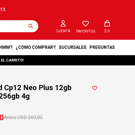
211
$
0
FAVORITOS
DIMM?
¿CÓMO COMPRAR?
SUCURSALES
PREGUNTAS
 EL CARRITO!
ad Cp12 Neo Plus 12gb
256gb 4g
0
USD
269,00