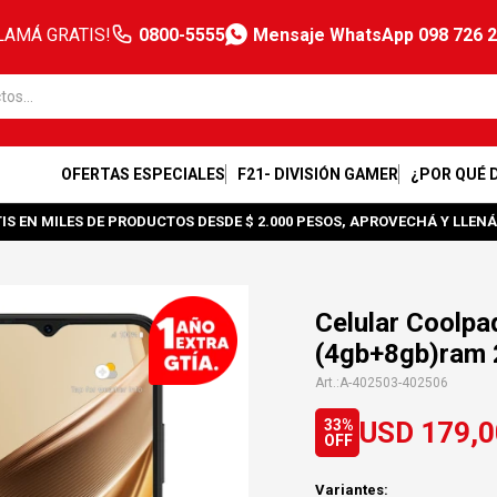
LAMÁ GRATIS!
0800-5555
Mensaje WhatsApp 098 726 
OFERTAS ESPECIALES
F21- DIVISIÓN GAMER
¿POR QUÉ 
IS EN MILES DE PRODUCTOS DESDE $ 2.000 PESOS, APROVECHÁ Y LLENÁ
Celular Coolp
(4gb+8gb)ram 
A-402503-402506
USD
179,0
33
Variantes: