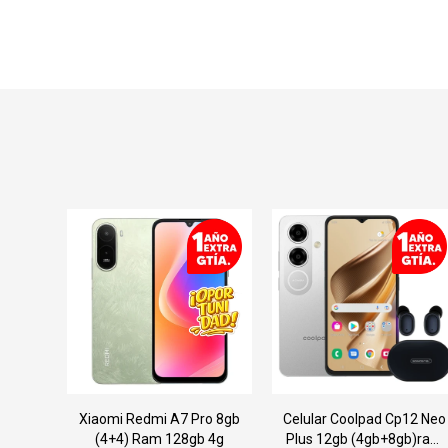
Xiaomi Redmi A7 Pro 8gb
Celular Coolpad Cp12 Neo
(4+4) Ram 128gb 4g
Plus 12gb (4gb+8gb)ram