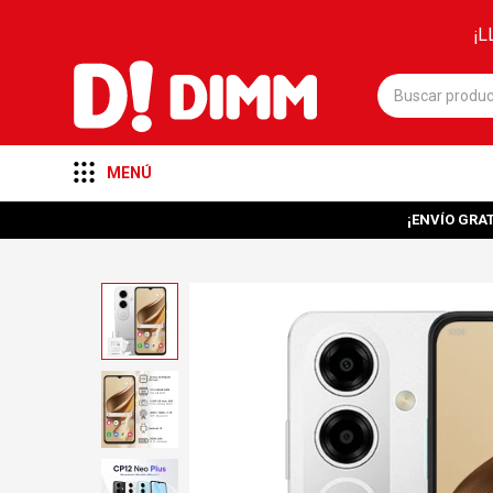
¡L
MENÚ
¡ENVÍO GRAT