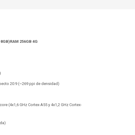
B+8GB)RAM 256GB 4G
)
specto 20:9 (~269 ppi de densidad)
core (4x1,6 GHz Cortex-A55 y 4x1,2 GHz Cortex-
ada)