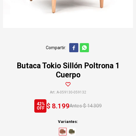


Butaca Tokio Sillón Poltrona 1
Cuerpo
A-059130-059132
42
$
8.199
$
14.309
Variantes: