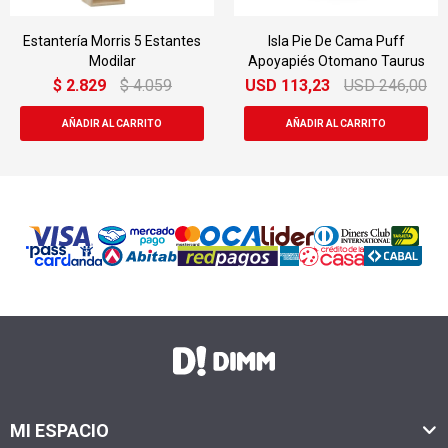
s
Isla Pie De Cama Puff
Butaca Sillon Poltrona
Apoyapiés Otomano Taurus
Durham Tejido Patas Mader
USD
113,23
USD
246,00
$
8.399
$
16.359
MI ESPACIO