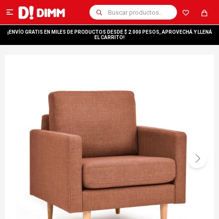

¡ENVÍO GRATIS EN MILES DE PRODUCTOS DESDE $ 2.000 PESOS, APROVECHÁ Y LLENÁ
EL CARRITO!