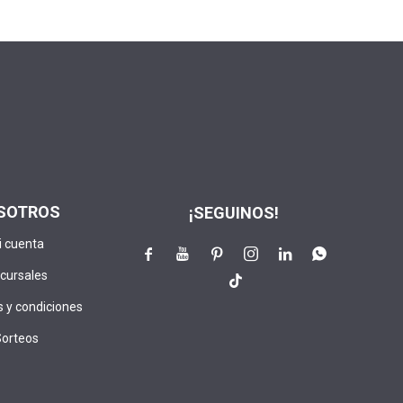
SOTROS
¡SEGUINOS!
i cuenta






cursales

 y condiciones
Sorteos