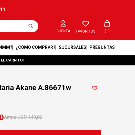
211
$
0
FAVORITOS
DIMM?
¿CÓMO COMPRAR?
SUCURSALES
PREGUNTAS
 EL CARRITO!
etaria Akane A.86671w
0
USD
149,00