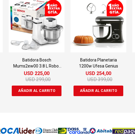
Batidora Bosch
Batidora Planetaria
Mums2ew00 3.8 L Robot
1200w Ufesa Genius
De Cocina
USD
225,00
USD
254,00
USD
299,00
USD
399,00