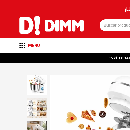
¡L
MENÚ
¡ENVÍO GRAT