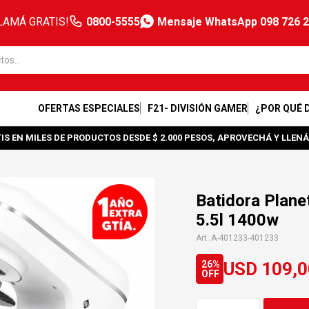
LAMÁ GRATIS!
0800-5555
Mensaje WhatsApp 098 726 
OFERTAS ESPECIALES
F21- DIVISIÓN GAMER
¿POR QUÉ 
IS EN MILES DE PRODUCTOS DESDE $ 2.000 PESOS, APROVECHÁ Y LLENÁ
Batidora Plan
5.5l 1400w
A-401233-401233
USD
109,0
26