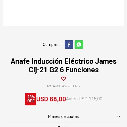


Anafe Inducción Eléctrico James
Cij-21 G2 6 Funciones
A-901467-901467
23
USD
88,00
USD
115,00
Planes de cuotas