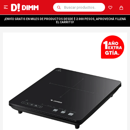

¡ENVÍO GRATIS EN MILES DE PRODUCTOS DESDE $ 2.000 PESOS, APROVECHÁ Y LLENÁ
EL CARRITO!