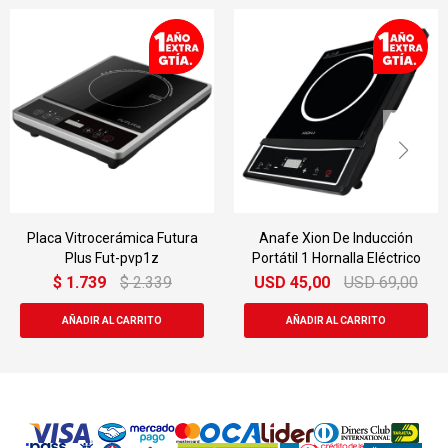
Placa Vitrocerámica Futura
Anafe Xion De Inducción
Plus Fut-pvp1z
Portátil 1 Hornalla Eléctrico
$
1.739
$
2.339
USD
45,00
USD
69,00