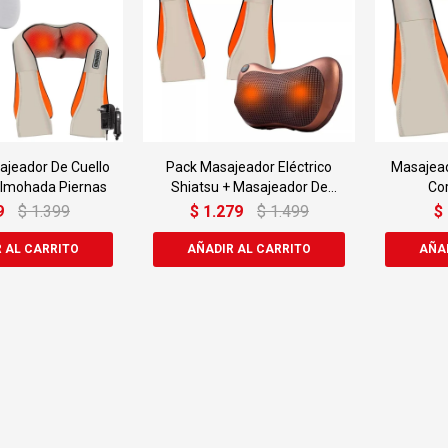
jeador De Cuello
Pack Masajeador Eléctrico
Masajead
Almohada Piernas
Shiatsu + Masajeador De
Co
Almohada
9
$
1.399
$
1.279
$
1.499
$