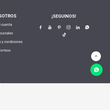
SOTROS
¡SEGUINOS!
i cuenta






cursales

 y condiciones
Sorteos
lusivos:
CRIBIRME