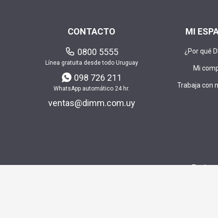
CONTACTO
MI ESP
0800 5555
¿Por qué 
Línea gratuita desde todo Uruguay
Mi com
098 726 211
Trabaja con 
WhatsApp automático 24 hr.
ventas@dimm.com.uy
Envía t