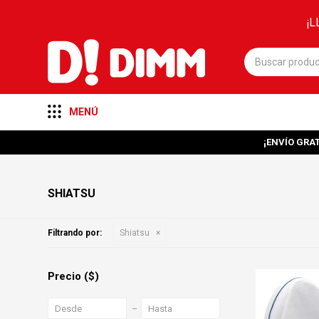
¡L
MENÚ
¡ENVÍO GRAT
SHIATSU
Filtrando por:
Shiatsu
Precio
($)