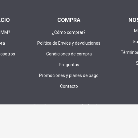
ACIO
COMPRA
NO
M
DIMM?
¿Cómo comprar?
Su
pra
Política de Envíos y devoluciones
Términos
nosotros
Condiciones de compra
Preguntas
Promociones y planes de pago
Contacto
u correo para recibir ofertas,cupones e invitaciones a sorteos exc
SUS