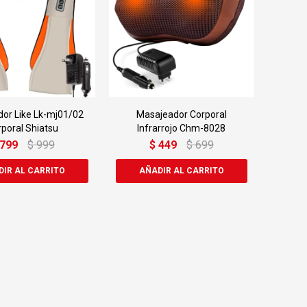
or Like Lk-mj01/02
Masajeador Corporal
rporal Shiatsu
Infrarrojo Chm-8028
799
$
999
$
449
$
699