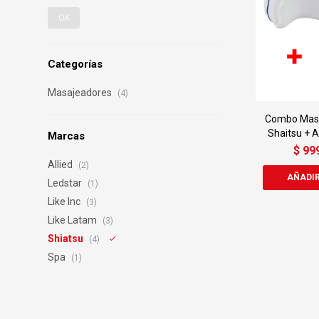
OK
Categorías
Masajeadores
(4)
Combo Masa
Shaitsu + 
Marcas
$
99
Allied
(2)
Ledstar
(1)
Like Inc
(3)
Like Latam
(3)
Shiatsu
(4)
Spa
(1)