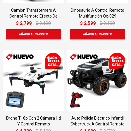
Camion Transformers A
Dinosaurio A Control Remoto
Control Remoto Efecto De
Multifunción Qx-029
Humo Md910a
$
2.799
$
3.199
$
2.599
$
3.199
Drone T18p Con 2 Cámara Hd
Auto Policia Eléctrico Infantil
Y Control Remoto
Cybertruck A Control Remoto