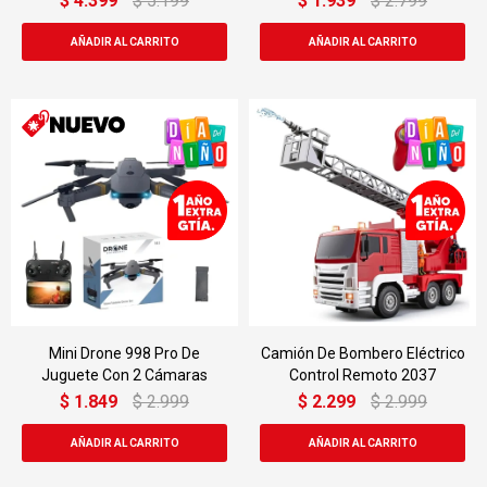
$
4.399
$
5.199
$
1.939
$
2.799
Mini Drone 998 Pro De
Camión De Bombero Eléctrico
Juguete Con 2 Cámaras
Control Remoto 2037
$
1.849
$
2.999
$
2.299
$
2.999