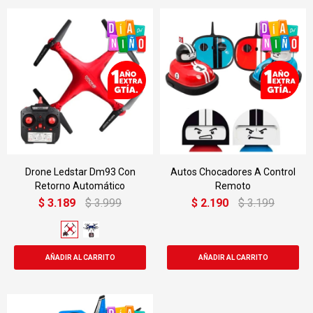
Drone Ledstar Dm93 Con
Autos Chocadores A Control
Retorno Automático
Remoto
$
3.189
$
3.999
$
2.190
$
3.199