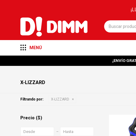
¡L
MENÚ
¡ENVÍO GRAT
X-LIZZARD
Filtrando por:
X-LIZZARD
Precio
($)