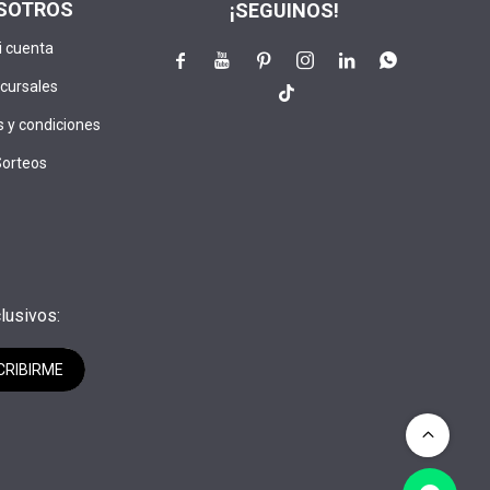
SOTROS
¡SEGUINOS!
i cuenta






cursales

 y condiciones
Sorteos
lusivos:
CRIBIRME