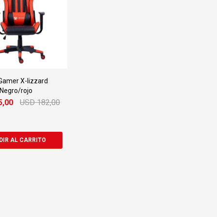
 Gamer X-lizzard
Negro/rojo
5,00
USD
182,00