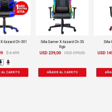
 X-lizzard Ch-301
Silla Gamer X-lizzard Ch-35
Silla
Rgb
89
$
6.499
USD
239,00
USD
299,00
USD
14