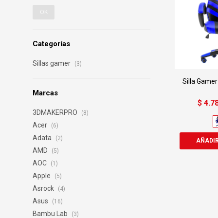
OK
Categorías
Sillas gamer
(3)
Silla Gamer
Marcas
$
4.7
3DMAKERPRO
(8)
Acer
(6)
Adata
(2)
AMD
(5)
AOC
(1)
Apple
(5)
Asrock
(4)
Asus
(16)
Bambu Lab
(3)