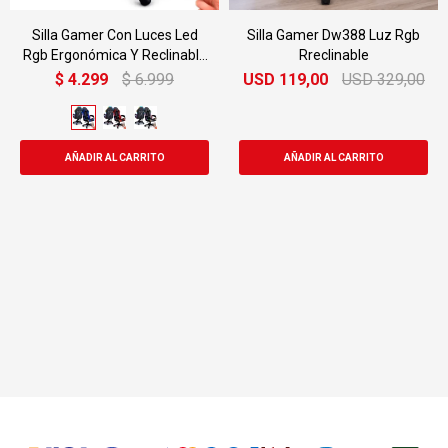
Silla Gamer Con Luces Led
Silla Gamer Dw388 Luz Rgb
Rgb Ergonómica Y Reclinable
Rreclinable
120kg
$
4.299
$
6.999
USD
119,00
USD
329,00