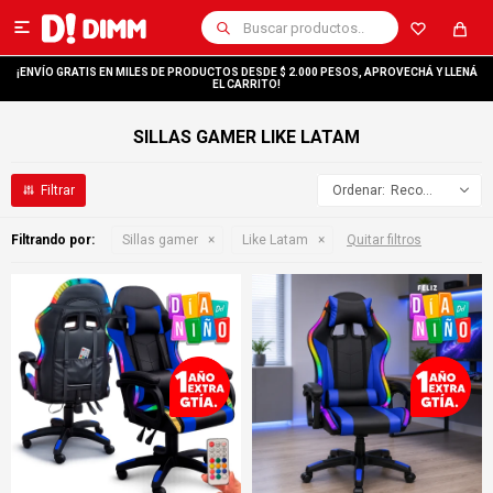

¡ENVÍO GRATIS EN MILES DE PRODUCTOS DESDE $ 2.000 PESOS, APROVECHÁ Y LLENÁ
EL CARRITO!
SILLAS GAMER LIKE LATAM
Recomendados
Filtrando por:
Sillas gamer
Like Latam
Quitar filtros