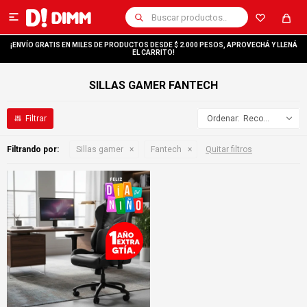

¡ENVÍO GRATIS EN MILES DE PRODUCTOS DESDE $ 2.000 PESOS, APROVECHÁ Y LLENÁ
EL CARRITO!
SILLAS GAMER FANTECH
Recomendados
Filtrando por:
Sillas gamer
Fantech
Quitar filtros