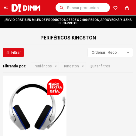

¡ENVÍO GRATIS EN MILES DE PRODUCTOS DESDE $ 2.000 PESOS, APROVECHÁ Y LLENÁ
EL CARRITO!
PERIFÉRICOS KINGSTON
Recomendados
Filtrando por:
Periféricos
Kingston
Quitar filtros