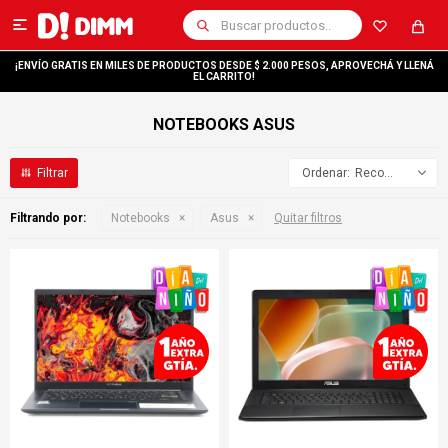

¡ENVÍO GRATIS EN MILES DE PRODUCTOS DESDE $ 2.000 PESOS, APROVECHÁ Y LLENÁ
EL CARRITO!
NOTEBOOKS ASUS
Recomendados
Filtrando por:
Notebooks
Asus
Quitar filtros