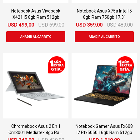
Notebook Asus Vivobook
Notebook Asus X75a Intel I5
X421 I5 8gb Ram 512gb
8gb Ram 750gb 17.3"
USD
499,00
USD
699,00
USD
359,00
USD
489,00
Chromebook Asus 2 En 1
Notebook Gamer Asus Fx608
Cm3001 Mediatek 8gb Ram
I7 Rtx5050 16gb Ram 512gb
128gb