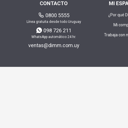
CONTACTO
MI ESP
0800 5555
¿Por qué 
Línea gratuita desde todo Uruguay
Mi com
098 726 211
Trabaja con 
WhatsApp automático 24 hr.
ventas@dimm.com.uy
Envía t