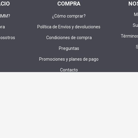
ACIO
COMPRA
NO
M
DIMM?
¿Cómo comprar?
Su
pra
Política de Envíos y devoluciones
Términos
nosotros
Condiciones de compra
Preguntas
Promociones y planes de pago
Contacto
u correo para recibir ofertas,cupones e invitaciones a sorteos exc
SUS