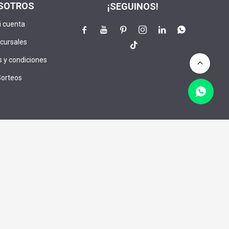
SOTROS
¡SEGUINOS!
i cuenta






cursales

 y condiciones
Sorteos
lusivos:
CRIBIRME