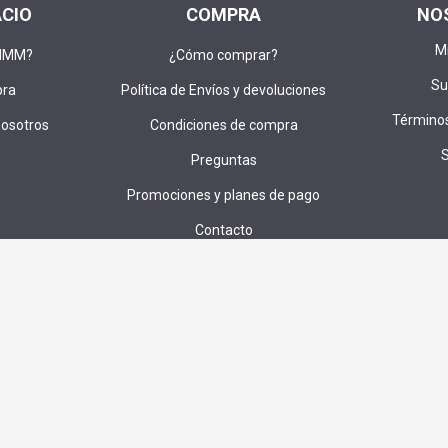
ACIO
COMPRA
NO
M
DIMM?
¿Cómo comprar?
Su
pra
Política de Envíos y devoluciones
Términos
nosotros
Condiciones de compra
Preguntas
Promociones y planes de pago
Contacto
u correo para recibir ofertas,cupones e invitaciones a sorteos exc
SUS