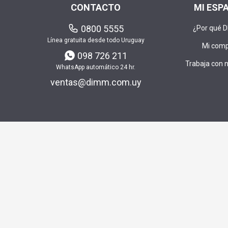
CONTACTO
MI ESP
0800 5555
¿Por qué 
Línea gratuita desde todo Uruguay
Mi com
098 726 211
Trabaja con 
WhatsApp automático 24 hr.
ventas@dimm.com.uy
Envía t