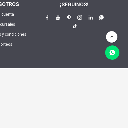
SOTROS
¡SEGUINOS!
i cuenta






cursales

 y condiciones
Sorteos
lusivos:
CRIBIRME