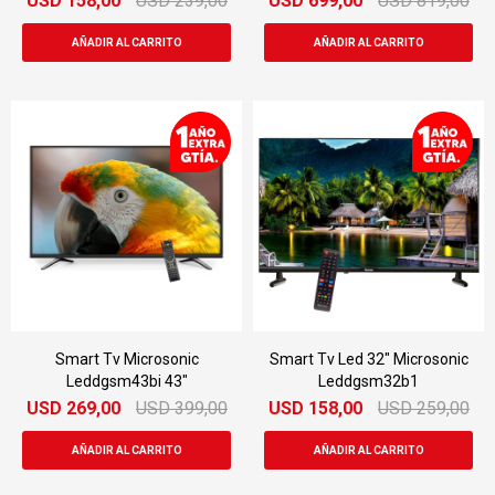
USD
158,00
USD
239,00
USD
699,00
USD
819,00
Smart Tv Microsonic
Smart Tv Led 32" Microsonic
Leddgsm43bi 43"
Leddgsm32b1
USD
269,00
USD
399,00
USD
158,00
USD
259,00