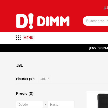
¡L
MENÚ
¡ENVÍO GRAT
JBL
Filtrando por:
JBL
Precio
($)