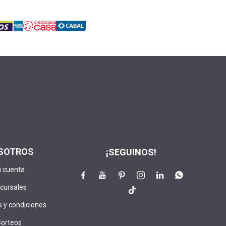
SOTROS
¡SEGUINOS!
i cuenta






cursales

 y condiciones
Sorteos