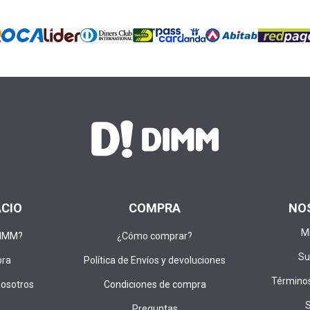
ACIO
COMPRA
NO
M
DIMM?
¿Cómo comprar?
Su
pra
Política de Envíos y devoluciones
Términos
nosotros
Condiciones de compra
Preguntas