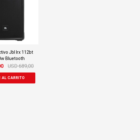
tivo Jbl Irx 112bt
0w Bluetooth
00
USD
689,00