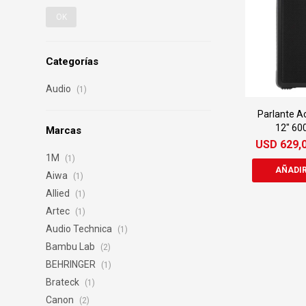
OK
Categorías
Audio
(1)
Parlante Ac
12" 60
Marcas
USD
629,
1M
(1)
Aiwa
(1)
Allied
(1)
Artec
(1)
Audio Technica
(1)
Bambu Lab
(2)
BEHRINGER
(1)
Brateck
(1)
Canon
(2)