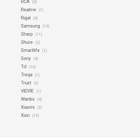
RCA
(3)
Realme
(1)
Rigal
(4)
Samsung
(19)
Sharp
(11)
Shure
(2)
Smartlife
(1)
Sony
(4)
Tcl
(16)
Treqa
(1)
Trust
(3)
VIDVIE
(1)
Wanbo
(4)
Xiaomi
(2)
Xion
(10)