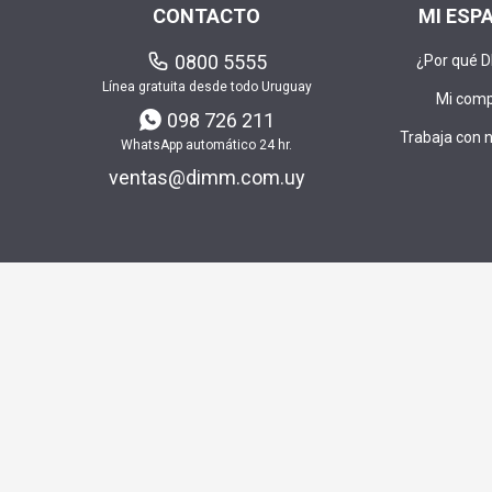
CONTACTO
MI ESP
0800 5555
¿Por qué 
Línea gratuita desde todo Uruguay
Mi com
098 726 211
Trabaja con 
WhatsApp automático 24 hr.
ventas@dimm.com.uy
Envía t