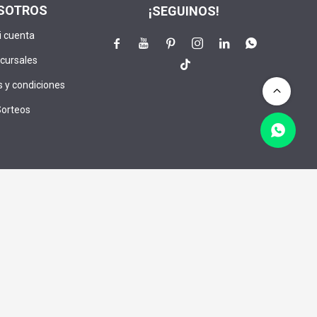
SOTROS
¡SEGUINOS!
i cuenta






cursales

 y condiciones
Sorteos
lusivos:
CRIBIRME