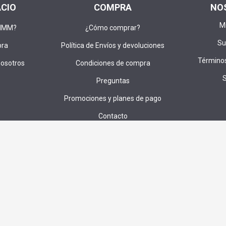
ACIO
COMPRA
NO
M
DIMM?
¿Cómo comprar?
Su
pra
Política de Envíos y devoluciones
Términos
nosotros
Condiciones de compra
Preguntas
Promociones y planes de pago
Contacto
u correo para recibir ofertas,cupones e invitaciones a sorteos exc
SUS