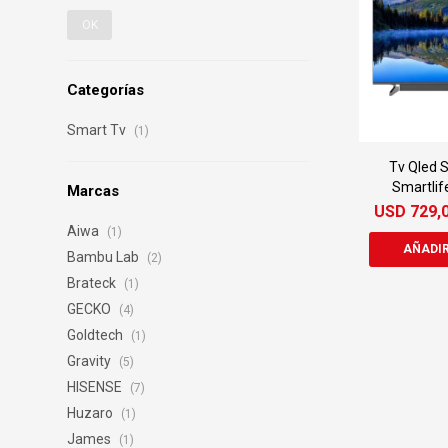
OK
Categorías
Smart Tv
(1)
Tv Qled 
Smartlif
Marcas
USD
729,
Aiwa
(1)
Bambu Lab
(2)
Brateck
(1)
GECKO
(4)
Goldtech
(1)
Gravity
(5)
HISENSE
(7)
Huzaro
(1)
James
(1)