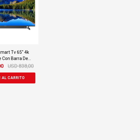
Smart Tv 65" 4k
e Con Barra De
Sonido
00
USD
838,00