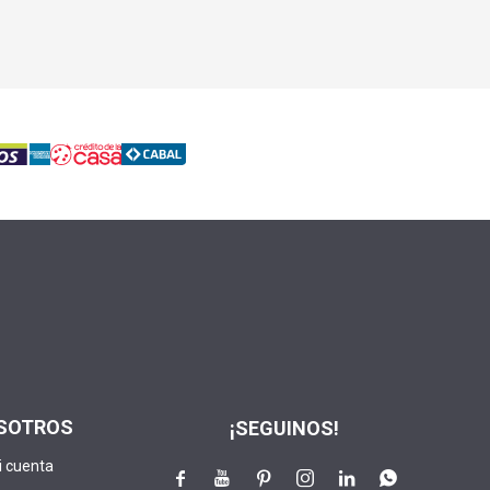
SOTROS
¡SEGUINOS!
i cuenta





