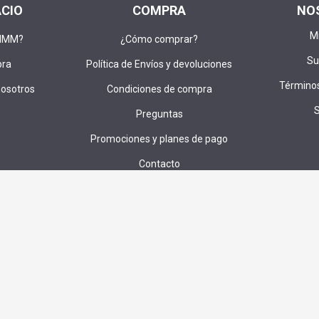
ACIO
COMPRA
NO
M
DIMM?
¿Cómo comprar?
Su
pra
Política de Envíos y devoluciones
Términos
nosotros
Condiciones de compra
Preguntas
Promociones y planes de pago
Contacto
u correo para recibir ofertas,cupones e invitaciones a sorteos exc
SUS