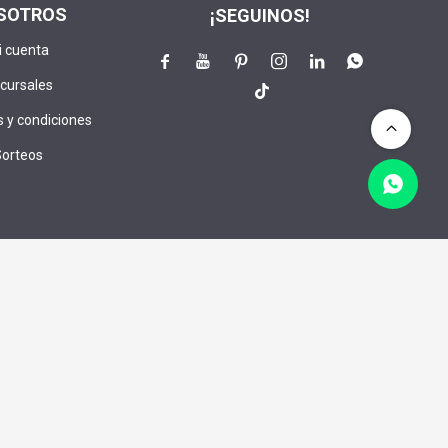
SOTROS
¡SEGUINOS!
i cuenta






cursales

 y condiciones
Sorteos
lusivos:
CRIBIRME