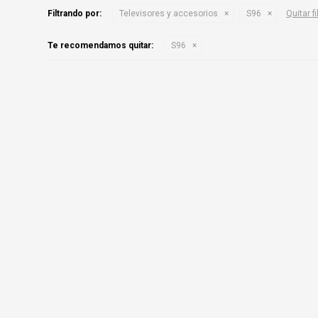
Filtrando por:
Televisores y accesorios
S96
Quitar fi
Te recomendamos quitar:
S96