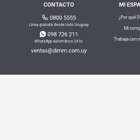
CONTACTO
MI ESP
0800 5555
¿Por qué 
Línea gratuita desde todo Uruguay
Mi com
098 726 211
Trabaja con 
WhatsApp automático 24 hr.
ventas@dimm.com.uy
Envía t