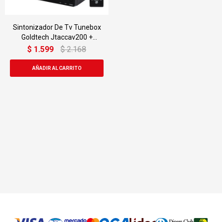
Sintonizador De Tv Tunebox
Goldtech Jtaccav200 +
Antena
$
1.599
$
2.168