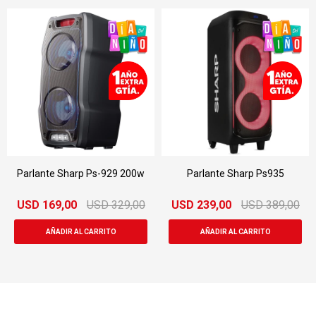
Parlante Sharp Ps-929 200w
Parlante Sharp Ps935
USD
169,00
USD
329,00
USD
239,00
USD
389,00