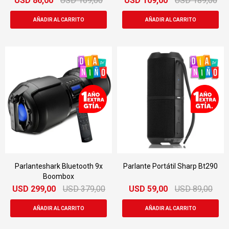
USD
86,00
USD
109,00
USD
109,00
USD
189,00
Parlanteshark Bluetooth 9x
Parlante Portátil Sharp Bt290
Boombox
USD
299,00
USD
379,00
USD
59,00
USD
89,00