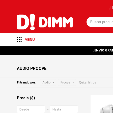
¡L
MENÚ
¡ENVÍO GRAT
AUDIO PROOVE
Filtrando por:
Audio
Proove
Quitar filtros
Precio
($)