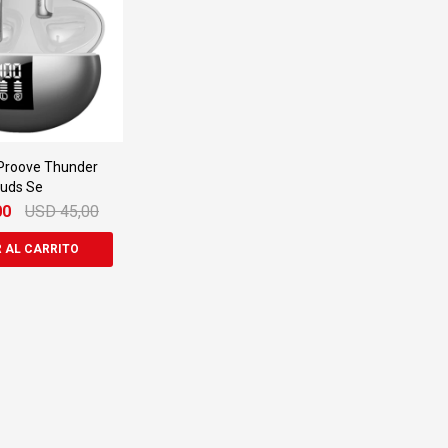
 Proove Thunder
uds Se
00
USD
45,00