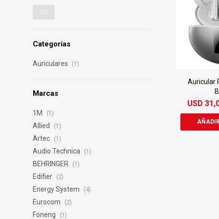
OK
Categorías
Auriculares
(1)
Auricular
B
Marcas
USD
31,
1M
(1)
Allied
(1)
Artec
(1)
Audio Technica
(1)
BEHRINGER
(1)
Edifier
(2)
Energy System
(4)
Eurocom
(2)
Foneng
(1)