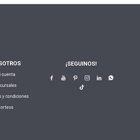
SOTROS
¡SEGUINOS!
i cuenta






cursales

 y condiciones
Sorteos