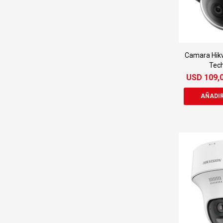
Camara Hikv
Tech
USD
109,