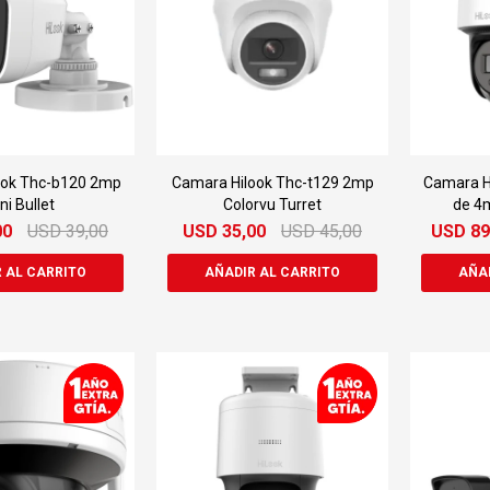
ook Thc-b120 2mp
Camara Hilook Thc-t129 2mp
Camara H
ni Bullet
Colorvu Turret
de 4
00
USD
39,00
USD
35,00
USD
45,00
USD
89