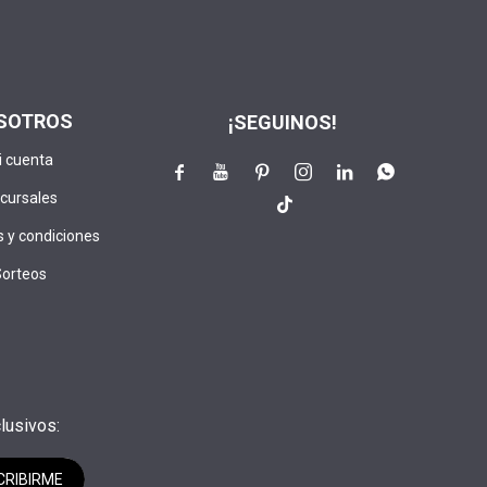
SOTROS
¡SEGUINOS!
i cuenta






cursales

 y condiciones
Sorteos
lusivos:
CRIBIRME