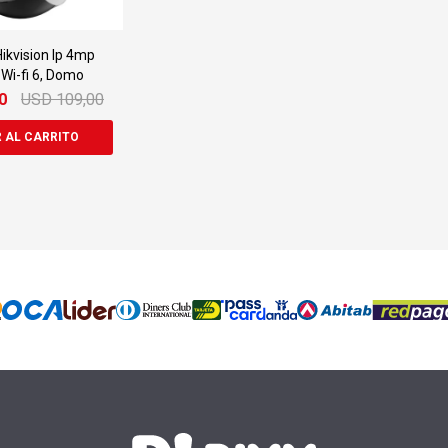
ikvision Ip 4mp
, Wi-fi 6, Domo
0
USD
109,00