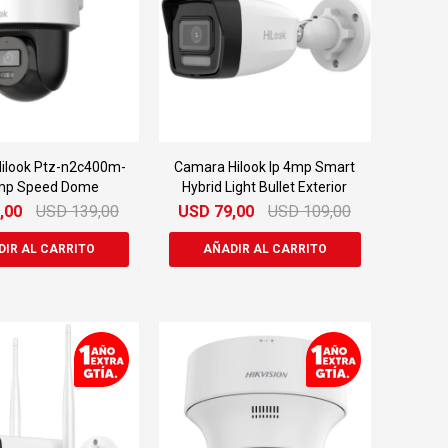
ilook Ptz-n2c400m-
Camara Hilook Ip 4mp Smart
mp Speed Dome
Hybrid Light Bullet Exterior
,00
USD
139,00
USD
79,00
USD
109,00