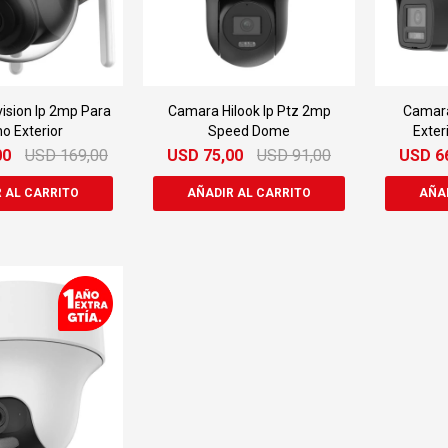
ision Ip 2mp Para
Camara Hilook Ip Ptz 2mp
Camara
o Exterior
Speed Dome
Exteri
00
USD
169,00
USD
75,00
USD
91,00
USD
6