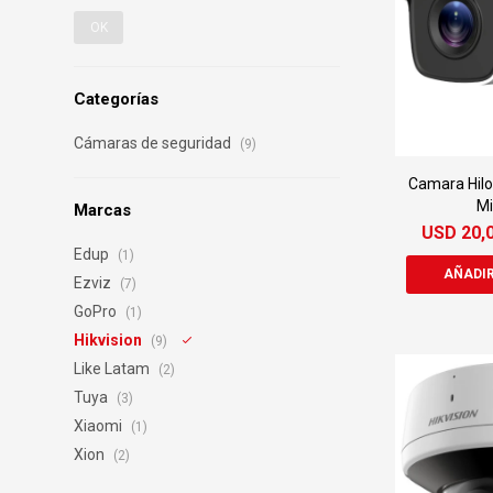
OK
Categorías
Cámaras de seguridad
(9)
Camara Hil
Mi
Marcas
USD
20,
Edup
(1)
Ezviz
(7)
GoPro
(1)
Hikvision
(9)
Like Latam
(2)
Tuya
(3)
Xiaomi
(1)
Xion
(2)