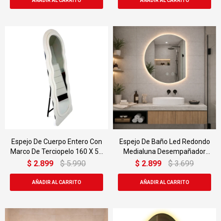
Espejo De Cuerpo Entero Con
Espejo De Baño Led Redondo
Marco De Terciopelo 160 X 50
Medialuna Desempañador
Cm
Led08 52 X 60 Cm
$
2.899
$
5.990
$
2.899
$
3.699