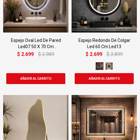
Espejo Oval Led De Pared
Espejo Redondo De Colgar
Led07 50 X 70 Cm
Led 60 Cm Led13
Desempañado
$
2.699
$
2.989
$
2.699
$
3.899