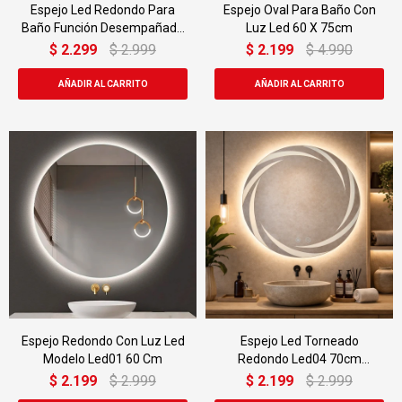
Espejo Led Redondo Para
Espejo Oval Para Baño Con
Baño Función Desempañado
Luz Led 60 X 75cm
Led02 60cm
$
2.299
$
2.999
$
2.199
$
4.990
Espejo Redondo Con Luz Led
Espejo Led Torneado
Modelo Led01 60 Cm
Redondo Led04 70cm
Desempañador
$
2.199
$
2.999
$
2.199
$
2.999