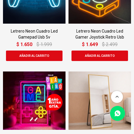
Letrero Neon Cuadro Led
Letrero Neon Cuadro Led
Gamepad Usb 5v
Gamer Joystick Retro Usb
$
1.650
$
1.999
$
1.649
$
2.499