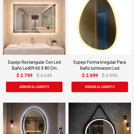
Espejo Rectangular Con Led
Espejo Forma Irregular Para
Baño Led09 60 X 80 Cm
Baño Iuminacion Led
Desempañador
93x60cm Led-m-02
$
2.799
$
3.249
$
2.699
$
3.999