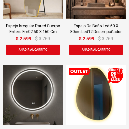
Espejo Irregular Pared Cuerpo
Espejo De Baño Led 60 X
Entero Fm02 50 X 160 Cm
80cm Led12 Desempañador
$
2.599
$
3.769
$
2.599
$
3.769