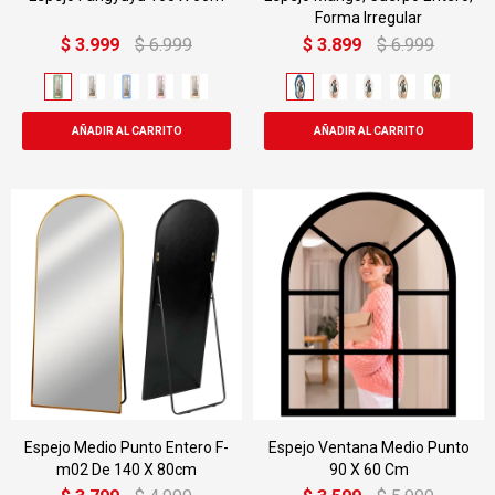
Forma Irregular
$
3.999
$
6.999
$
3.899
$
6.999
Espejo Medio Punto Entero F-
Espejo Ventana Medio Punto
m02 De 140 X 80cm
90 X 60 Cm