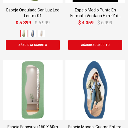
Espejo Ondulado Con Luz Led
Espejo Medio Punto En
Led-m-01
Formato Ventana F-m-01de
120 X 60cm
$
5.899
$
6.999
$
4.359
$
6.999
Espejo Fangyuyu 160 X 60m
Espejo Mango, Cuerpo Entero,