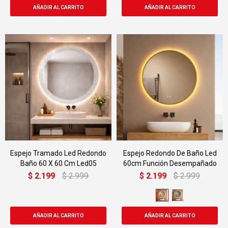
Espejo Tramado Led Redondo
Espejo Redondo De Baño Led
Baño 60 X 60 Cm Led05
60cm Función Desempañado
$
2.199
$
2.999
$
2.199
$
2.999