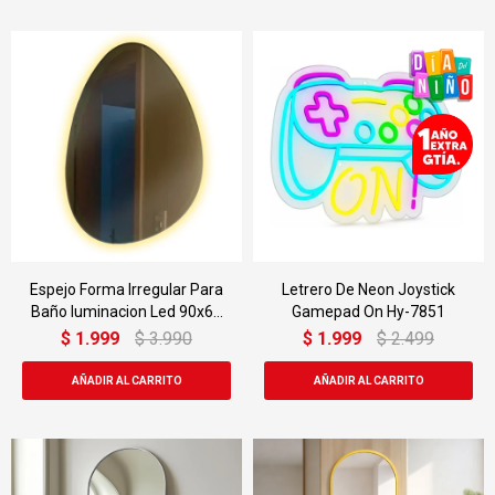
Espejo Forma Irregular Para
Letrero De Neon Joystick
Baño Iuminacion Led 90x60
Gamepad On Hy-7851
Cm
$
1.999
$
3.990
$
1.999
$
2.499