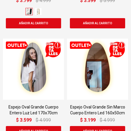
$
3.799
$
4.999
$
3.599
$
5.999
Espejo Oval Grande Cuerpo
Espejo Oval Grande Sin Marco
Entero Luz Led 170x70cm
Cuerpo Entero Led 160x50cm
$
3.599
$
4.999
$
3.199
$
4.999